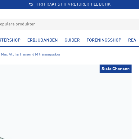
FRI FRAKT & FRIA RETURER TILL BUTIK
RTERSHOP
ERBJUDANDEN
GUIDER
FÖRENINGSSHOP
REA
r Max Alpha Trainer 6 M träningsskor
Sista Chansen