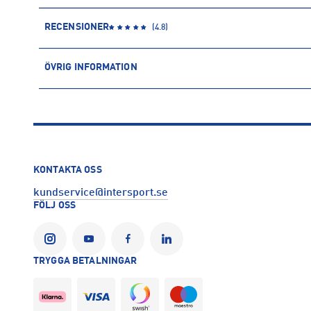
RECENSIONER
(
4.8
)
ÖVRIG INFORMATION
ARTIKELINFORMATION
Produktnummer: 1575909
Leverantörens produktnummer: FQ1833
Artikelnummer: 157590913-STEAM/BLACK SPRUCE-SPRUCE
Sporter:
Träning
KONTAKTA OSS
Tillverkare
:
Nike Sweden AB
kundservice@intersport.se
Tillverkaradress
:
Colosseum 1, 1213 NL, Hilversum, NL
FÖLJ OSS
Kontakt tillverkare
:
Product.Safety.EMEA@nike.com
TRYGGA BETALNINGAR