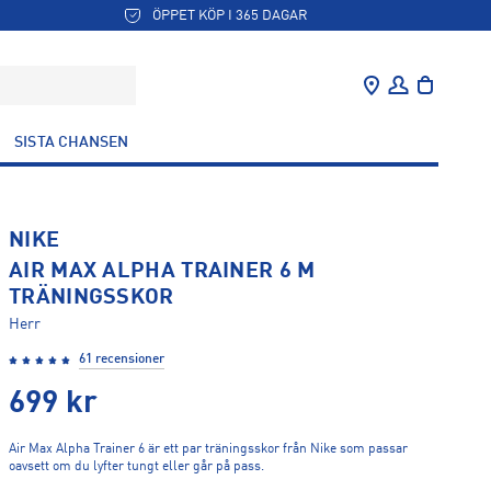
ÖPPET KÖP I 365 DAGAR
SISTA CHANSEN
NIKE
AIR MAX ALPHA TRAINER 6 M
TRÄNINGSSKOR
Herr
61 recensioner
699
kr
Air Max Alpha Trainer 6 är ett par träningsskor från Nike som passar
oavsett om du lyfter tungt eller går på pass.