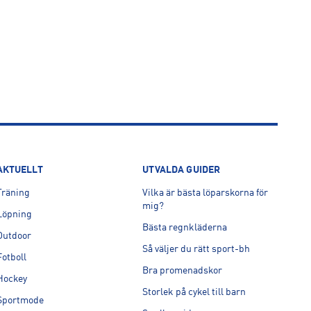
AKTUELLT
UTVALDA GUIDER
Träning
Vilka är bästa löparskorna för
mig?
Löpning
Bästa regnkläderna
Outdoor
Så väljer du rätt sport-bh
Fotboll
Bra promenadskor
Hockey
Storlek på cykel till barn
Sportmode