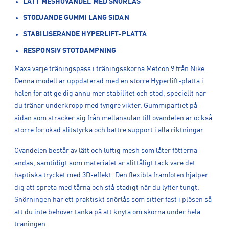
LÄTT MESHOVANDEL MED SNÖRLÅS
STÖDJANDE GUMMI LÄNG SIDAN
STABILISERANDE HYPERLIFT-PLATTA
RESPONSIV STÖTDÄMPNING
Maxa varje träningspass i träningsskorna Metcon 9 från Nike.
Denna modell är uppdaterad med en större Hyperlift-platta i
hälen för att ge dig ännu mer stabilitet och stöd, speciellt när
du tränar underkropp med tyngre vikter. Gummipartiet på
sidan som sträcker sig från mellansulan till ovandelen är också
större för ökad slitstyrka och bättre support i alla riktningar.
Ovandelen består av lätt och luftig mesh som låter fötterna
andas, samtidigt som materialet är slittåligt tack vare det
haptiska trycket med 3D-effekt. Den flexibla framfoten hjälper
dig att spreta med tårna och stå stadigt när du lyfter tungt.
Snörningen har ett praktiskt snörlås som sitter fast i plösen så
att du inte behöver tänka på att knyta om skorna under hela
träningen.