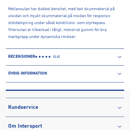
Mellansulan har dubbel densitet, med fast skummaterial på
utsidan och mjukt skummaterial på insidan för responsiv
stötdämpning under såväl konditions- som styrkepass.
Yttersulan är tillverkad i tåligt, mönstrat gummi för bra
markgrepp under dynamiska rörelser.
RECENSIONER
(
4.6
)
ÖVRIG INFORMATION
ARTIKELINFORMATION
Produktnummer: 1551741
Leverantörens produktnummer: DZ2617
Artikelnummer: 155174101-BLACK/WHITE-ANTHRACITE-
Kundservice
SMOKE G
Sporter:
Träning
Kontakta oss
Om Intersport
Vanliga frågor & svar
Tillverkare
:
Nike Sweden AB