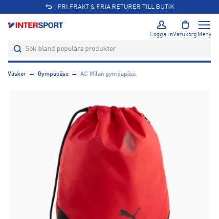
FRI FRAKT & FRIA RETURER TILL BUTIK
Logga in
Varukorg
Meny
Väskor
Gympapåse
AC Milan gympapåse