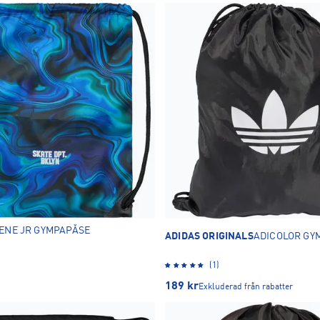
ENE JR GYMPAPÅSE
ADIDAS ORIGINALS
ADICOLOR GY
(1)
189
kr
Exkluderad från rabatter