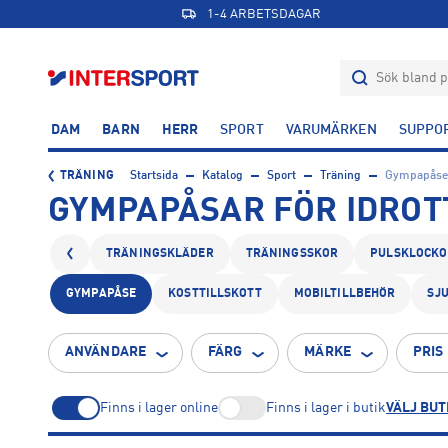
1-4 ARBETSDAGAR
DAM
BARN
HERR
SPORT
VARUMÄRKEN
SUPPO
TRÄNING
Startsida
Katalog
Sport
Träning
Gympapåse
GYMPAPÅSAR FÖR IDROT
TRÄNINGSKLÄDER
TRÄNINGSSKOR
PULSKLOCKO
GYMPAPÅSE
KOSTTILLSKOTT
MOBILTILLBEHÖR
SJ
ANVÄNDARE
FÄRG
MÄRKE
PRIS
Finns i lager online
Finns i lager i butik
VÄLJ BUT