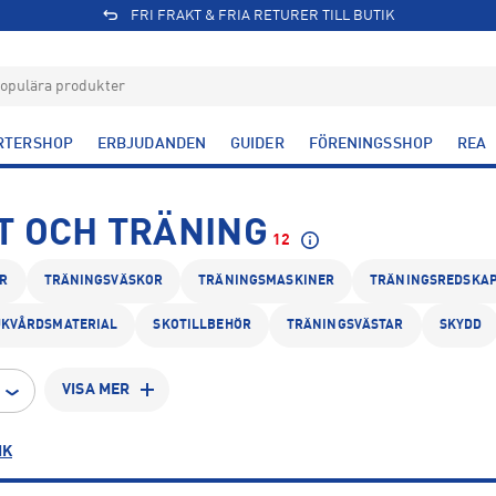
FRI FRAKT & FRIA RETURER TILL BUTIK
RTERSHOP
ERBJUDANDEN
GUIDER
FÖRENINGSSHOP
REA
T OCH TRÄNING
12
R
TRÄNINGSVÄSKOR
TRÄNINGSMASKINER
TRÄNINGSREDSKA
UKVÅRDSMATERIAL
SKOTILLBEHÖR
TRÄNINGSVÄSTAR
SKYDD
VISA MER
IK