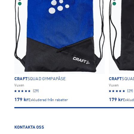
CRAFT
SQUAD GYMPAPÅSE
CRAFT
SQUA
Vuxen
Vuxen
(29)
(29)
179
kr
179
kr
Exkluderad från rabatter
Exklud
KONTAKTA OSS