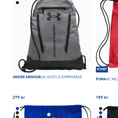
NYHET
UNDER ARMOUR
UA HUSTLE GYMPAPÅSE
PUMA
AC MI
279
kr
159
kr