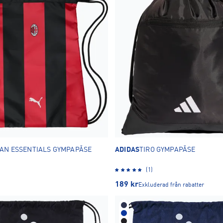
LAN ESSENTIALS GYMPAPÅSE
ADIDAS
TIRO GYMPAPÅSE
(1)
189
kr
Exkluderad från rabatter