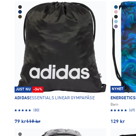
Blå
Grå
Röd
Svart
3
1
3
5
TA BORT ALLA
OK
NYHET
JUST NU
-34%
ADIDAS
ESSENTIALS LINEAR GYMPAPÅSE
ENERGETICS
Barn
(80)
(69)
79
kr
119
kr
129
kr