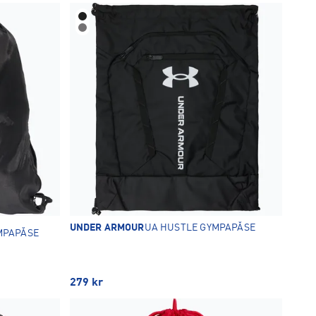
UNDER ARMOUR
UA HUSTLE GYMPAPÅSE
MPAPÅSE
279
kr