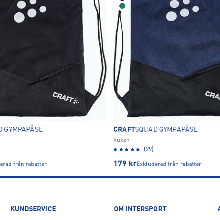
D GYMPAPÅSE
CRAFT
SQUAD GYMPAPÅSE
Vuxen
(29)
179
kr
erad från rabatter
Exkluderad från rabatter
KUNDSERVICE
OM INTERSPORT