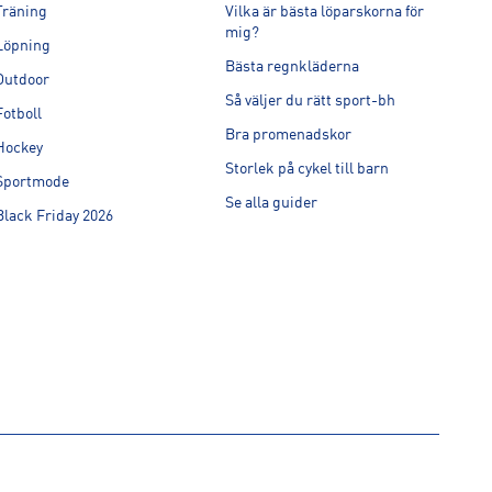
Träning
Vilka är bästa löparskorna för
mig?
Löpning
Bästa regnkläderna
Outdoor
Så väljer du rätt sport-bh
Fotboll
Bra promenadskor
Hockey
Storlek på cykel till barn
Sportmode
Se alla guider
Black Friday 2026