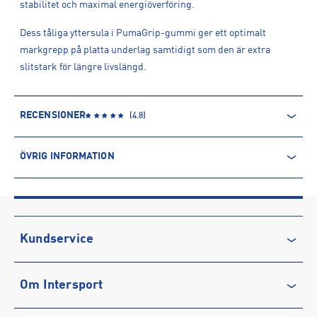
stabilitet och maximal energiöverföring.
Dess tåliga yttersula i PumaGrip-gummi ger ett optimalt
markgrepp på platta underlag samtidigt som den är extra
slitstark för längre livslängd.
RECENSIONER
(
4.8
)
ÖVRIG INFORMATION
ARTIKELINFORMATION
Produktnummer: 1613512
Leverantörens produktnummer: 312124
Artikelnummer: 161351203-Fresh Water-Nitro Blue
Kundservice
Sporter:
Löpning
Kontakta oss
Tillverkare
:
PUMA SE
Om Intersport
Vanliga frågor & svar
Tillverkaradress
:
PUMA Way 1, DE-91074 , Herzogenaurach, DE
Kontakt tillverkare
:
www.puma.com
Återkallelse
Club INTERSPORT