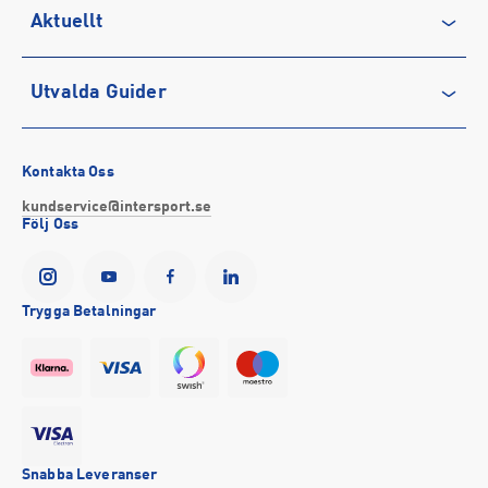
Aktuellt
Köpvillkor
Karriär på INTERSPORT
Integritetspolicy
Vårt ansvar
Träning
Utvalda Guider
Medlemsvillkor
Service
Löpning
Cookie-policy
Presentkort
Outdoor
Vilka är bästa löparskorna för mig?
Tävlingsvillkor
Stötta föreningslivet
Fotboll
Bästa regnkläderna
Kontakta Oss
Visselblåsning
Företagsförsäljning
Hockey
Så väljer du rätt sport-bh
kundservice@intersport.se
Följ Oss
Försäkringar
INTERSPORTs historia
Sportmode
Bra promenadskor
YesINTERSPORT
Partnerskap
Black Friday 2026
Storlek på cykel till barn
Tillgänglighetsredogörelse
Se alla guider
Trygga Betalningar
Event
Snabba Leveranser