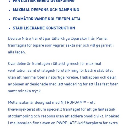
FANTASTISK ENERGIÖVERFÖRING
MAXIMAL RESPONS OCH DÄMPNING
FRAMÅTDRIVANDE KOLFIBERPLATTA
STABILISERANDE KONSTRUKTION
Deviate Nitro 4 är ett par lättviktiga löparskor från Puma,
framtagna för löpare som vägrar sakta ner och vill ge järnet i
alla lägen.
Ovandelen är framtagen i lättviktig mesh för maximal
ventilation samt strategisk förstärkning för bättre stabilitet
utan att hämma fotens naturliga rörelse. Hälkappan och delar
av plösen är designade med lätt vaddering för att låsa fast foten
samt minska tryck.
Mellansulan är designad med NITROFOAM™ – ett
kväveinjekterat skum speciellt framtaget för att ge fantastisk
stötdämpning och respons utan att addera onödig vikt. Inbakad
i mellansulan finns även en PWRPLATE-kolfiberplatta för extra