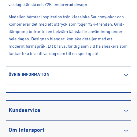
vardagskänsla och Y2K-inspirerad design.
Modellen hämtar inspiration från klassiska Saucony-skor och
kombinerar det med ett uttryck som följer Y2K-trenden. Grid-
dämpning bidrar till en bekväm känsla för användning under
hela dagen. Designen blandar ikoniska detaljer med ett
modernt formspråk. Ett bra val för dig som vill ha sneakers som
funkar lika bra till vardag som till en sportig stil.
ÖVRIG INFORMATION
ARTIKELINFORMATION
Produktnummer: 1615696
Leverantörens produktnummer: 70812
Artikelnummer: 161569603-GREY/BLACK
Kundservice
Sporter:
Sportswear
Kontakta oss
Tillverkare
:
Gerisale AB
Om Intersport
Vanliga frågor & svar
Tillverkaradress
:
Flemingstraat 5 A , 1704 SL, 1704 SL, NL