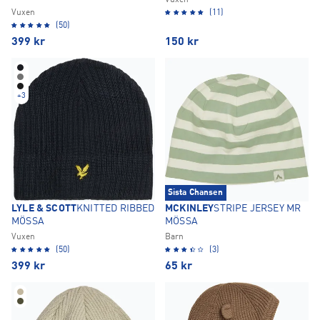
Vuxen
Vuxen
(11)
(50)
399
kr
150
kr
+
3
Sista Chansen
LYLE & SCOTT
KNITTED RIBBED
MCKINLEY
STRIPE JERSEY MR
MÖSSA
MÖSSA
Vuxen
Barn
(50)
(3)
399
kr
65
kr