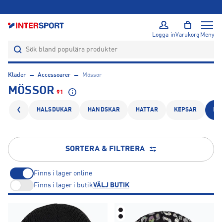
ÖPPET KÖP I 365 DAGAR
Logga in
Varukorg
Meny
Kläder
Accessoarer
Mössor
MÖSSOR
91
HALSDUKAR
HANDSKAR
HATTAR
KEPSAR
MÖ
SORTERA & FILTRERA
Finns i lager online
Finns i lager i butik
VÄLJ BUTIK