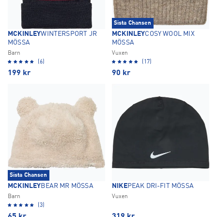
Sista Chansen
MCKINLEY
WINTERSPORT JR
MCKINLEY
COSY WOOL MIX
MÖSSA
MÖSSA
Barn
Vuxen
(6)
(17)
199
kr
90
kr
Sista Chansen
MCKINLEY
BEAR MR MÖSSA
NIKE
PEAK DRI-FIT MÖSSA
Barn
Vuxen
(3)
65
kr
319
kr