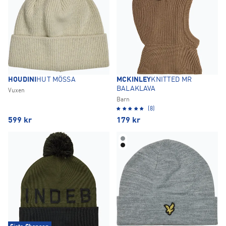
HOUDINI
HUT MÖSSA
MCKINLEY
KNITTED MR
BALAKLAVA
Vuxen
Barn
(8)
599
kr
179
kr