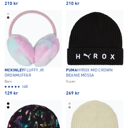
210
kr
210
kr
MCKINLEY
FLUFFY JR
PUMA
HYROX MID CROWN
ÖRONMUFFAR
BEANIE MÖSSA
Barn
Vuxen
(48)
129
kr
269
kr