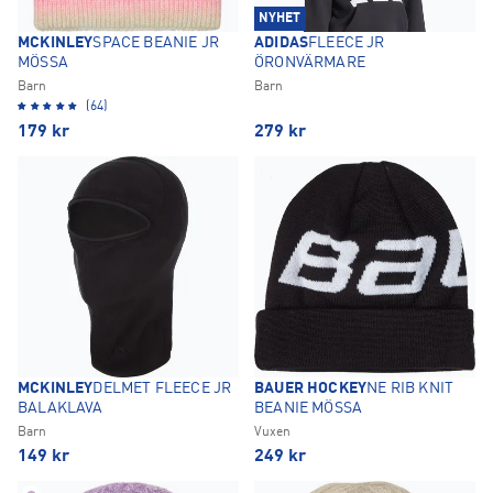
NYHET
MCKINLEY
SPACE BEANIE JR
ADIDAS
FLEECE JR
MÖSSA
ÖRONVÄRMARE
Barn
Barn
(64)
179
kr
279
kr
MCKINLEY
DELMET FLEECE JR
BAUER HOCKEY
NE RIB KNIT
BALAKLAVA
BEANIE MÖSSA
Barn
Vuxen
149
kr
249
kr