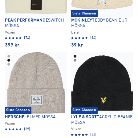
Sista Chansen
PEAK PERFORMANCE
SWITCH
MCKINLEY
TEDDY BEANIE JR
MÖSSA
MÖSSA
Vuxen
Barn
(74)
(14)
399
kr
39
kr
Sista Chansen
Sista Chansen
HERSCHEL
ELMER MÖSSA
LYLE & SCOTT
ACRYLIC BEANIE
MÖSSA
Vuxen
(39)
Vuxen
(22)