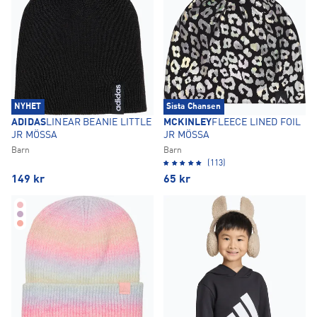
NYHET
Sista Chansen
ADIDAS
LINEAR BEANIE LITTLE
MCKINLEY
FLEECE LINED FOIL
JR MÖSSA
JR MÖSSA
Barn
Barn
(113)
149
kr
65
kr