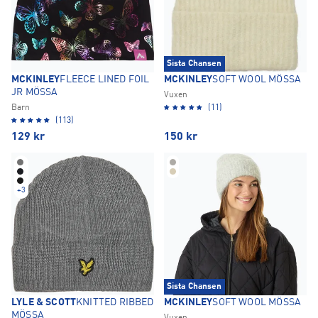
Sista Chansen
MCKINLEY
FLEECE LINED FOIL
MCKINLEY
SOFT WOOL MÖSSA
JR MÖSSA
Vuxen
Barn
(11)
(113)
129
kr
150
kr
+
3
Sista Chansen
LYLE & SCOTT
KNITTED RIBBED
MCKINLEY
SOFT WOOL MÖSSA
MÖSSA