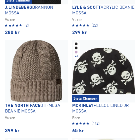
Sista Chansen
J.LINDEBERG
BRANNON
LYLE & SCOTT
ACRYLIC BEANIE
MÖSSA
MÖSSA
Vuxen
Vuxen
(2)
(22)
280
kr
299
kr
+
4
Sista Chansen
THE NORTH FACE
OH-MEGA
MCKINLEY
FLEECE LINED JR
BEANIE MÖSSA
MÖSSA
Vuxen
Barn
(142)
399
kr
65
kr