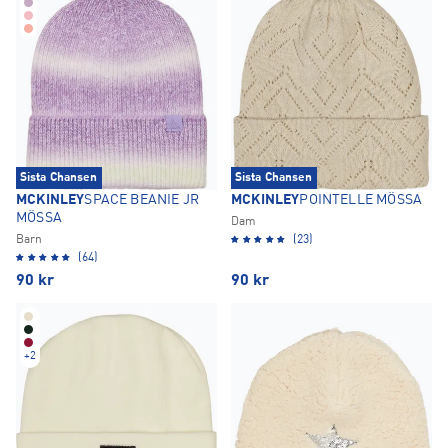
Sista Chansen
Sista Chansen
MCKINLEY
SPACE BEANIE JR
MCKINLEY
POINTELLE MÖSSA
MÖSSA
Dam
Barn
(23)
(64)
90
kr
90
kr
+
2