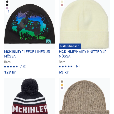
+
4
Sista Chansen
MCKINLEY
FLEECE LINED JR
MCKINLEY
HAIRY KNITTED JR
MÖSSA
MÖSSA
Barn
Barn
(142)
(14)
129
kr
65
kr