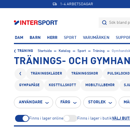
1-4 ARBETSDAGAR
DAM
BARN
HERR
SPORT
VARUMÄRKEN
SUPPO
TRÄNING
Startsida
Katalog
Sport
Träning
Gymhandsk
TRÄNINGS- OCH GYMHA
TRÄNINGSKLÄDER
TRÄNINGSSKOR
PULSKLOCKO
GYMPAPÅSE
KOSTTILLSKOTT
MOBILTILLBEHÖR
SJ
ANVÄNDARE
FÄRG
STORLEK
MÄ
Finns i lager online
Finns i lager i butik
VÄLJ BUT
XS
S
M
5
6
7