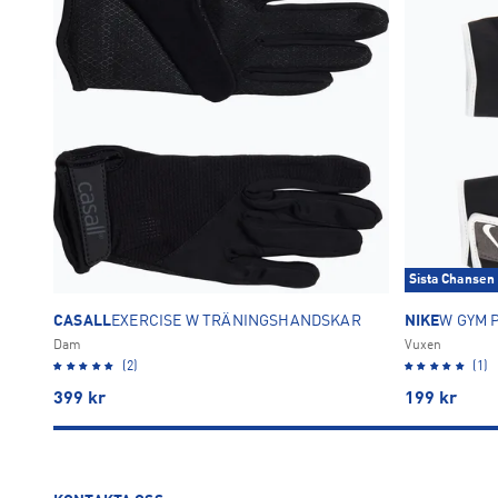
Sista Chansen
CASALL
EXERCISE W TRÄNINGSHANDSKAR
NIKE
W GYM 
Dam
Vuxen
(2)
(1)
399
kr
199
kr