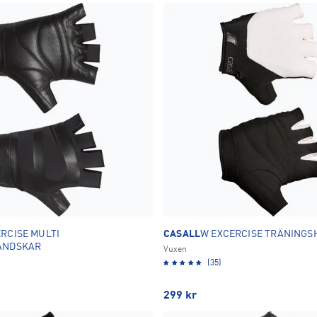
OK
RCISE MULTI
CASALL
W EXCERCISE TRÄNING
ANDSKAR
Vuxen
(35)
299
kr