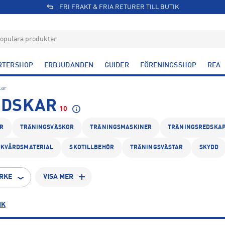
FRI FRAKT & FRIA RETURER TILL BUTIK
RTERSHOP
ERBJUDANDEN
GUIDER
FÖRENINGSSHOP
REA
ar
NDSKAR
10
R
TRÄNINGSVÄSKOR
TRÄNINGSMASKINER
TRÄNINGSREDSKA
UKVÅRDSMATERIAL
SKOTILLBEHÖR
TRÄNINGSVÄSTAR
SKYDD
RKE
VISA MER
IK
L
XL
7
4