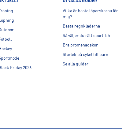
AKTUELLT
UTVALDA GUIDER
Träning
Vilka är bästa löparskorna för
mig?
Löpning
Bästa regnkläderna
Outdoor
Så väljer du rätt sport-bh
Fotboll
Bra promenadskor
Hockey
Storlek på cykel till barn
Sportmode
Se alla guider
Black Friday 2026