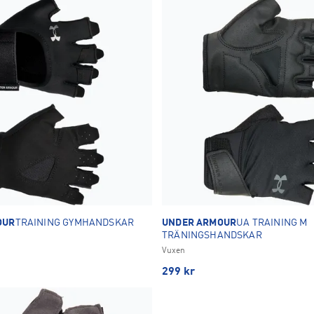
OUR
TRAINING GYMHANDSKAR
UNDER ARMOUR
UA TRAINING M
TRÄNINGSHANDSKAR
Vuxen
299
kr