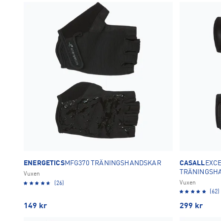
Svart
10
TA BORT ALLA
TA BORT ALLA
OK
ENERGETICS
MFG370 TRÄNINGSHANDSKAR
CASALL
EXCE
TRÄNINGSH
Vuxen
Vuxen
(26)
(62)
149
kr
299
kr