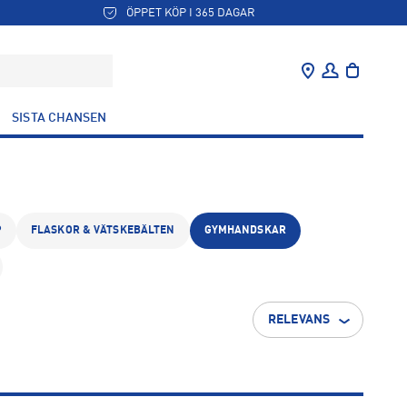
ÖPPET KÖP I 365 DAGAR
SISTA CHANSEN
P
FLASKOR & VÄTSKEBÄLTEN
GYMHANDSKAR
RELEVANS