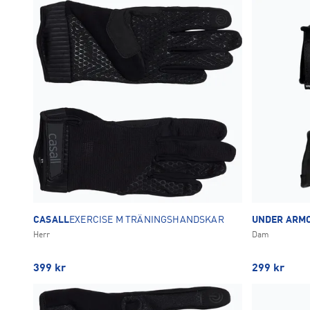
CASALL
EXERCISE M TRÄNINGSHANDSKAR
UNDER ARM
Herr
Dam
399
kr
299
kr