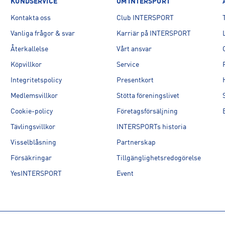
KUNDSERVICE
OM INTERSPORT
Kontakta oss
Club INTERSPORT
Vanliga frågor & svar
Karriär på INTERSPORT
Återkallelse
Vårt ansvar
Köpvillkor
Service
Integritetspolicy
Presentkort
Medlemsvillkor
Stötta föreningslivet
Cookie-policy
Företagsförsäljning
Tävlingsvillkor
INTERSPORTs historia
Visselblåsning
Partnerskap
Försäkringar
Tillgänglighetsredogörelse
YesINTERSPORT
Event