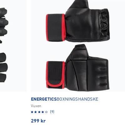
ENERGETICS
BOXNINGSHANDSKE
Vuxen
(9)
299
kr