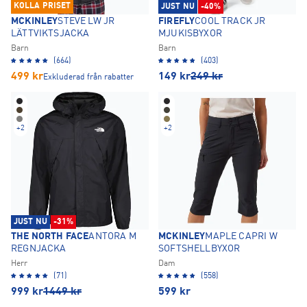
KOLLA PRISET
JUST NU
-40%
MCKINLEY
STEVE LW JR
FIREFLY
COOL TRACK JR
LÄTTVIKTSJACKA
MJUKISBYXOR
Barn
Barn
(664)
(403)
499
kr
149
kr
249
kr
Exkluderad från rabatter
+
2
+
2
JUST NU
-31%
THE NORTH FACE
ANTORA M
MCKINLEY
MAPLE CAPRI W
REGNJACKA
SOFTSHELLBYXOR
Herr
Dam
(71)
(558)
999
kr
1449
kr
599
kr