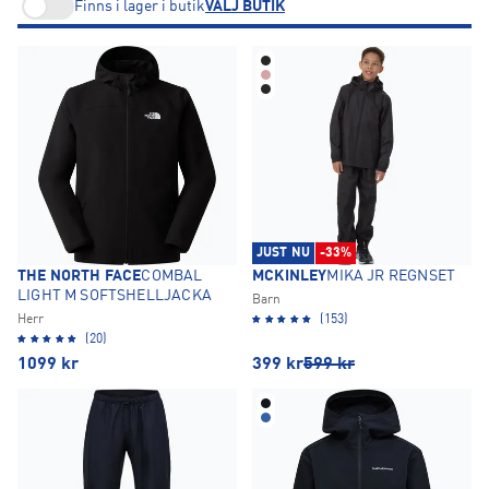
Finns i lager i butik
VÄLJ BUTIK
JUST NU
-33%
THE NORTH FACE
COMBAL
MCKINLEY
MIKA JR REGNSET
LIGHT M SOFTSHELLJACKA
Barn
Herr
(153)
(20)
1099
kr
399
kr
599
kr