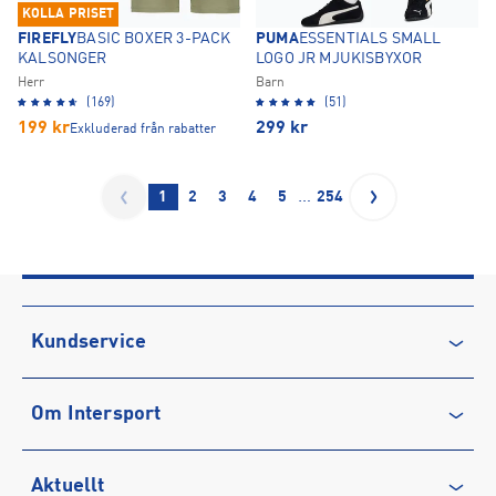
KOLLA PRISET
FIREFLY
BASIC BOXER 3-PACK
PUMA
ESSENTIALS SMALL
KALSONGER
LOGO JR MJUKISBYXOR
Herr
Barn
(169)
(51)
199
kr
299
kr
Exkluderad från rabatter
…
1
2
3
4
5
254
Kundservice
Kontakta oss
Om Intersport
Vanliga frågor & svar
Återkallelse
Club INTERSPORT
Aktuellt
Köpvillkor
Karriär på INTERSPORT