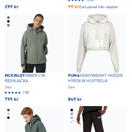
(570)
299
kr
99
kr
Exkluderad från rabatter
MCKINLEY
IMBER II W
PUMA
HEAVYWEIGHT HOODIE
REGNJACKA
HYROX W HUVTRÖJA
Dam
Dam
(18)
799
kr
849
kr
+
1