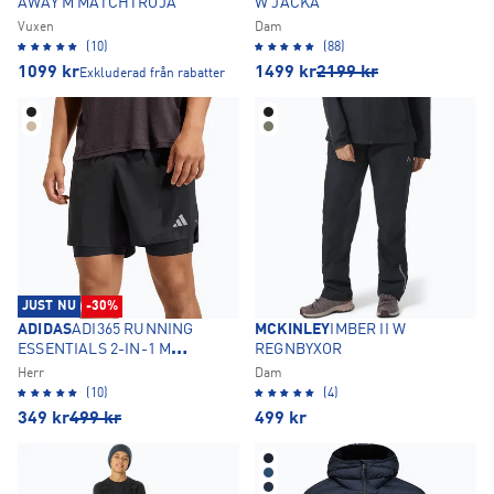
AWAY M MATCHTRÖJA
W JACKA
Vuxen
Dam
(10)
(88)
1099
kr
1499
kr
2199
kr
Exkluderad från rabatter
JUST NU
-30%
ADIDAS
ADI365 RUNNING
MCKINLEY
IMBER II W
ESSENTIALS 2-IN-1 M
REGNBYXOR
LÖPARSHORTS
Herr
Dam
(10)
(4)
349
kr
499
kr
499
kr