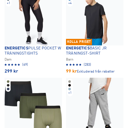
+
1
+
4
KOLLA PRISET
ENERGETICS
PULSE POCKET W
ENERGETICS
BASIC JR
TRÄNINGSTIGHTS
TRÄNINGST-SHIRT
Dam
Barn
(69)
(283)
299
kr
99
kr
Exkluderad från rabatter
+
1