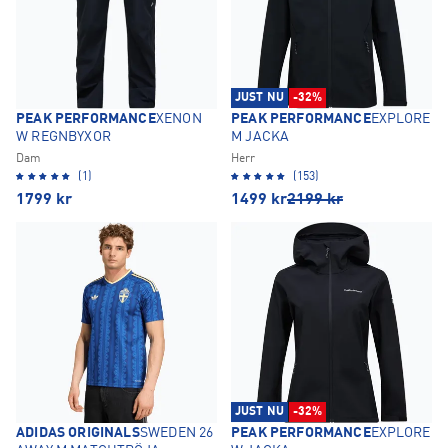
JUST NU
-32%
PEAK PERFORMANCE
XENON
PEAK PERFORMANCE
EXPLORE
W REGNBYXOR
M JACKA
Dam
Herr
(1)
(153)
1799
kr
1499
kr
2199
kr
JUST NU
-32%
ADIDAS ORIGINALS
SWEDEN 26
PEAK PERFORMANCE
EXPLORE