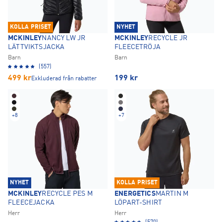
KOLLA PRISET
NYHET
MCKINLEY
NANCY LW JR
MCKINLEY
RECYCLE JR
LÄTTVIKTSJACKA
FLEECETRÖJA
Barn
Barn
(557)
499
kr
199
kr
Exkluderad från rabatter
+
8
+
7
NYHET
KOLLA PRISET
MCKINLEY
RECYCLE PES M
ENERGETICS
MARTIN M
FLEECEJACKA
LÖPART-SHIRT
Herr
Herr