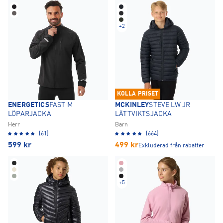
+
2
KOLLA PRISET
ENERGETICS
FAST M
MCKINLEY
STEVE LW JR
LÖPARJACKA
LÄTTVIKTSJACKA
Herr
Barn
(61)
(664)
599
kr
499
kr
Exkluderad från rabatter
+
5