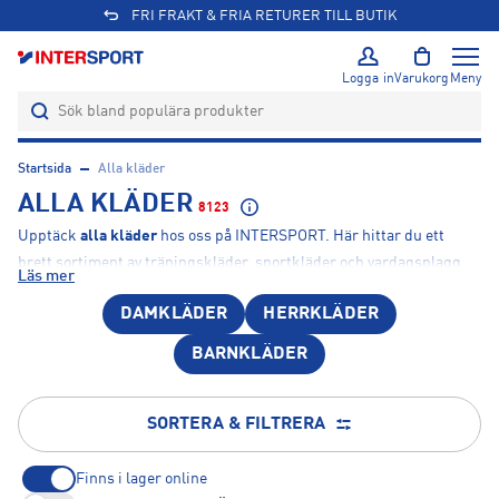
Logga in
Varukorg
Meny
Startsida
Alla kläder
ALLA KLÄDER
8123
Upptäck
alla kläder
hos oss på INTERSPORT. Här hittar du ett
brett sortiment av träningskläder, sportkläder och vardagsplagg
Läs mer
från populära märken som
Nike
,
adidas
,
Peak Performance
,
Puma
DAMKLÄDER
HERRKLÄDER
och
Craft
. Vi på INTERSPORT erbjuder allt från jackor och tröjor till
tights, byxor, underställ och funktionella lager för olika aktiviteter
BARNKLÄDER
och säsonger. Oavsett om du tränar, sportar eller söker bekväma
plagg för vardagsbruk finns det något för hela familjen. Utforska
alla kläder i vårt sortiment och hitta dina favoriter hos oss på
SORTERA & FILTRERA
INTERSPORT.
Finns i lager online