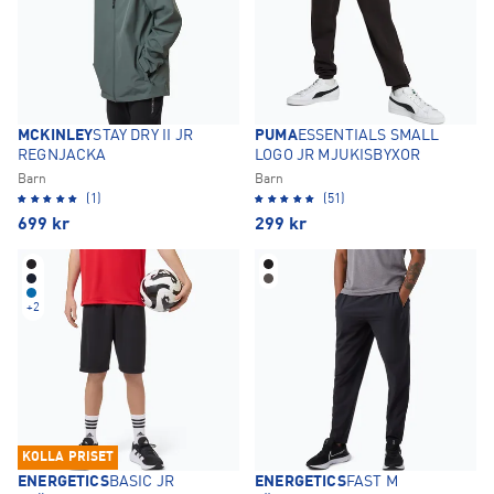
MCKINLEY
STAY DRY II JR
PUMA
ESSENTIALS SMALL
REGNJACKA
LOGO JR MJUKISBYXOR
Barn
Barn
(1)
(51)
699
kr
299
kr
+
2
KOLLA PRISET
ENERGETICS
BASIC JR
ENERGETICS
FAST M