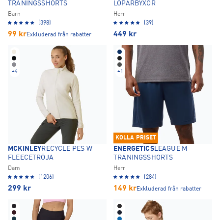
TRÄNINGSSHORTS
LÖPARBYXOR
Barn
Herr
(398)
(39)
99
kr
449
kr
Exkluderad från rabatter
+
4
+
1
KOLLA PRISET
MCKINLEY
RECYCLE PES W
ENERGETICS
LEAGUE M
FLEECETRÖJA
TRÄNINGSSHORTS
Dam
Herr
(1206)
(284)
299
kr
149
kr
Exkluderad från rabatter