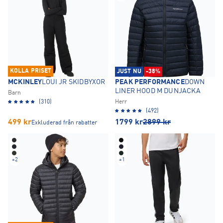
KOLLA PRISET
JUST NU
-38%
MCKINLEY
LOUI JR SKIDBYXOR
PEAK PERFORMANCE
DOWN
LINER HOOD M DUNJACKA
Barn
(310)
Herr
(492)
499
kr
1799
kr
2899
kr
Exkluderad från rabatter
+
2
+
1