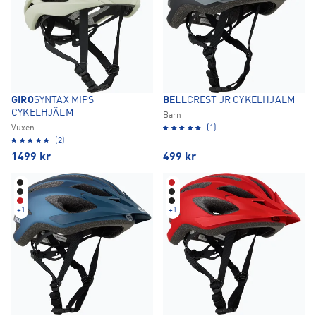
GIRO
SYNTAX MIPS
BELL
CREST JR CYKELHJÄLM
CYKELHJÄLM
Barn
Vuxen
(1)
(2)
1499
kr
499
kr
+
1
+
1