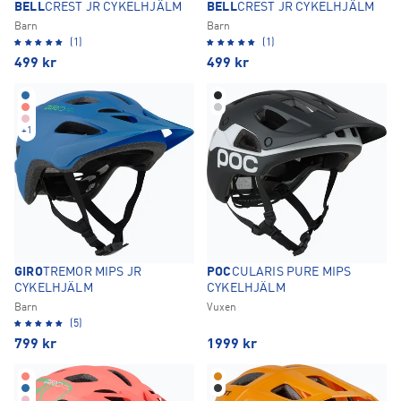
BELL
CREST JR CYKELHJÄLM
BELL
CREST JR CYKELHJÄLM
Barn
Barn
(1)
(1)
499
kr
499
kr
+
1
GIRO
TREMOR MIPS JR
POC
CULARIS PURE MIPS
CYKELHJÄLM
CYKELHJÄLM
Barn
Vuxen
(5)
799
kr
1999
kr