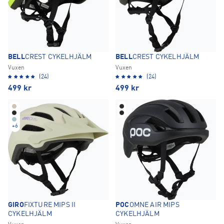
BELL
CREST CYKELHJÄLM
BELL
CREST CYKELHJÄLM
Vuxen
Vuxen
(24)
(24)
499
kr
499
kr
+
6
GIRO
FIXTURE MIPS II
POC
OMNE AIR MIPS
CYKELHJÄLM
CYKELHJÄLM