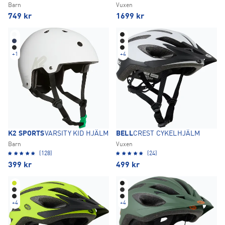
Barn
Vuxen
749
kr
1699
kr
+
1
+
4
K2 SPORTS
VARSITY KID HJÄLM
BELL
CREST CYKELHJÄLM
Barn
Vuxen
(128)
(24)
399
kr
499
kr
+
4
+
4