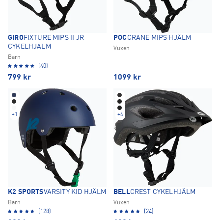
GIRO
FIXTURE MIPS II JR
POC
CRANE MIPS HJÄLM
CYKELHJÄLM
Vuxen
Barn
(40)
799
kr
1099
kr
+
1
+
4
K2 SPORTS
VARSITY KID HJÄLM
BELL
CREST CYKELHJÄLM
Barn
Vuxen
(128)
(24)