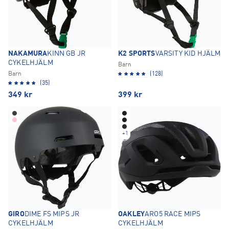
NAKAMURA
KINN GB JR
K2 SPORTS
VARSITY KID HJÄLM
CYKELHJÄLM
Barn
Barn
(128)
(35)
349
kr
399
kr
+
1
GIRO
DIME FS MIPS JR
OAKLEY
ARO5 RACE MIPS
CYKELHJÄLM
CYKELHJÄLM