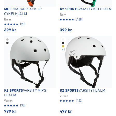
MET
CRACKERJACK JR
K2 SPORTS
VARSITY KID HJÄLM
CYKELHJÄLM
Barn
Barn
(128)
(20)
699
kr
399
kr
+
1
K2 SPORTS
VARSITY MIPS
K2 SPORTS
VARSITY HJÄLM
HJÄLM
Vuxen
Vuxen
(123)
(33)
799
kr
499
kr