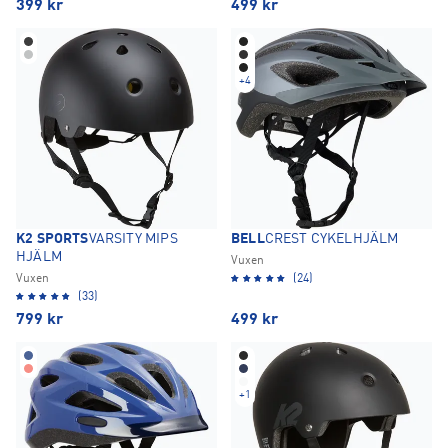
399
kr
499
kr
+
4
K2 SPORTS
VARSITY MIPS
BELL
CREST CYKELHJÄLM
HJÄLM
Vuxen
Vuxen
(24)
(33)
799
kr
499
kr
+
1