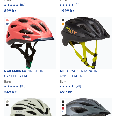
Vuxen
Vuxen
(57)
(1)
899
kr
1999
kr
NAKAMURA
KINN GB JR
MET
CRACKERJACK JR
CYKELHJÄLM
CYKELHJÄLM
Barn
Barn
(35)
(20)
349
kr
699
kr
+
1