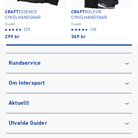
CRAFT
ESSENCE
CRAFT
ROLEUR
CYKELHANDSKAR
CYKELHANDSKAR
Vuxen
Vuxen
(27)
(10)
299
kr
349
kr
Kundservice
Kontakta oss
Om Intersport
Vanliga frågor & svar
Återkallelse
Club INTERSPORT
Aktuellt
Köpvillkor
Karriär på INTERSPORT
Integritetspolicy
Vårt ansvar
Träning
Utvalda Guider
Medlemsvillkor
Service
Löpning
Cookie-policy
Presentkort
Outdoor
Vilka är bästa löparskorna för mig?