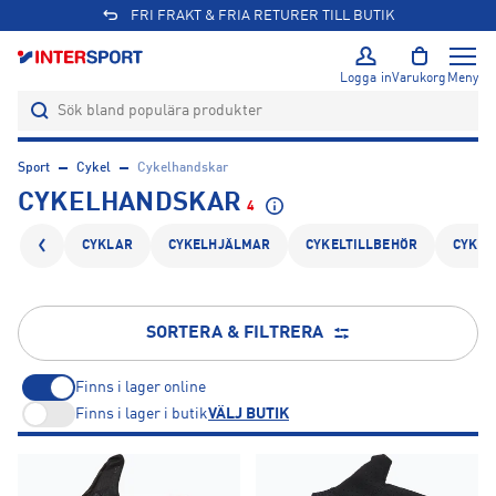
FRI FRAKT & FRIA RETURER TILL BUTIK
Logga in
Varukorg
Meny
Sport
Cykel
Cykelhandskar
CYKELHANDSKAR
4
CYKLAR
CYKELHJÄLMAR
CYKELTILLBEHÖR
CYKEL
SORTERA & FILTRERA
Finns i lager online
Finns i lager i butik
VÄLJ BUTIK