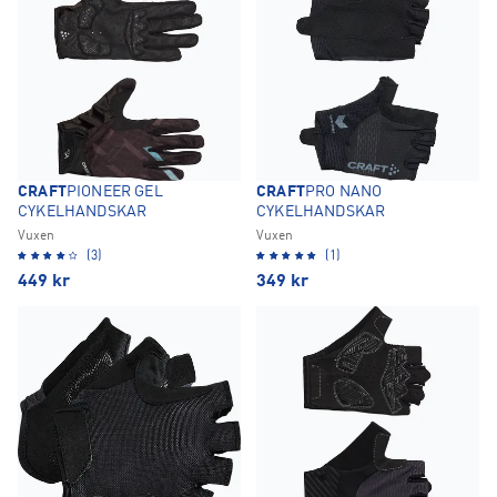
CRAFT
PIONEER GEL
CRAFT
PRO NANO
CYKELHANDSKAR
CYKELHANDSKAR
Vuxen
Vuxen
(3)
(1)
449
kr
349
kr