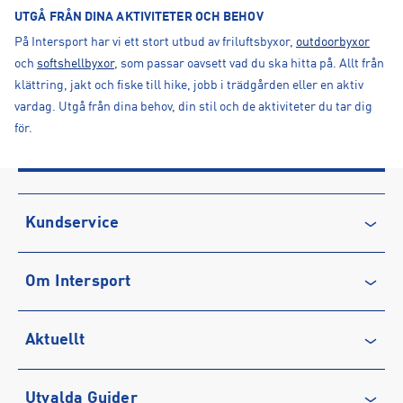
UTGÅ FRÅN DINA AKTIVITETER OCH BEHOV
På Intersport har vi ett stort utbud av friluftsbyxor,
outdoorbyxor
och
softshellbyxor
, som passar oavsett vad du ska hitta på. Allt från
klättring, jakt och fiske till hike, jobb i trädgården eller en aktiv
vardag. Utgå från dina behov, din stil och de aktiviteter du tar dig
för.
Kundservice
Kontakta oss
Om Intersport
Vanliga frågor & svar
Återkallelse
Club INTERSPORT
Aktuellt
Köpvillkor
Karriär på INTERSPORT
Integritetspolicy
Vårt ansvar
Träning
Utvalda Guider
Medlemsvillkor
Service