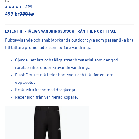
Herr
(379)
499
kr
799
kr
EXTENT III - TÅLIGA VANDRINGSBYXOR FRÅN THE NORTH FACE
Fuktavvisande och snabbtorkande outdoorbyxa som passar lika bra
till lättare promenader som tuffare vandringar.
Gjorda i ett lätt och tåligt stretchmaterial som ger god
rörelsefrihet under krävande vandringar.
FlashDry-teknik leder bort svett och fukt för en torr
upplevelse.
Praktiska fickor med dragkedja.
Recension från verifierad köpare: