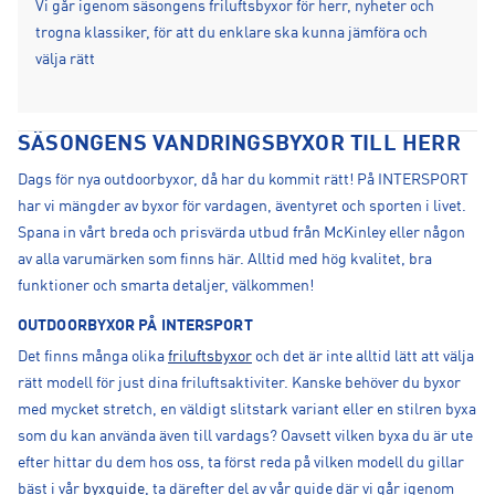
Vi går igenom säsongens friluftsbyxor för herr, nyheter och
trogna klassiker, för att du enklare ska kunna jämföra och
välja rätt
SÄSONGENS VANDRINGSBYXOR TILL HERR
Dags för nya outdoorbyxor, då har du kommit rätt! På INTERSPORT
har vi mängder av byxor för vardagen, äventyret och sporten i livet.
Spana in vårt breda och prisvärda utbud från McKinley eller någon
av alla varumärken som finns här. Alltid med hög kvalitet, bra
funktioner och smarta detaljer, välkommen!
OUTDOORBYXOR PÅ INTERSPORT
Det finns många olika
friluftsbyxor
och det är inte alltid lätt att välja
rätt modell för just dina friluftsaktiviter. Kanske behöver du byxor
med mycket stretch, en väldigt slitstark variant eller en stilren byxa
som du kan använda även till vardags? Oavsett vilken byxa du är ute
efter hittar du dem hos oss, ta först reda på vilken modell du gillar
bäst i vår
byxguide
, ta därefter del av vår guide där vi går igenom