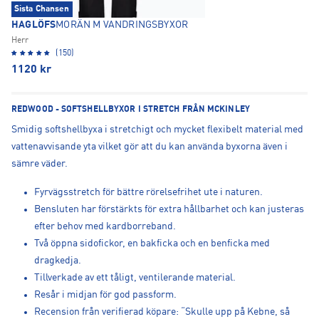
Sista Chansen
HAGLÖFS
MORÄN M VANDRINGSBYXOR
Herr
(150)
1120
kr
REDWOOD - SOFTSHELLBYXOR I STRETCH FRÅN MCKINLEY
Smidig softshellbyxa i stretchigt och mycket flexibelt material med
vattenavvisande yta vilket gör att du kan använda byxorna även i
sämre väder.
Fyrvägsstretch för bättre rörelsefrihet ute i naturen.
Bensluten har förstärkts för extra hållbarhet och kan justeras
efter behov med kardborreband.
Två öppna sidofickor, en bakficka och en benficka med
dragkedja.
Tillverkade av ett tåligt, ventilerande material.
Resår i midjan för god passform.
Recension från verifierad köpare: “Skulle upp på Kebne, så