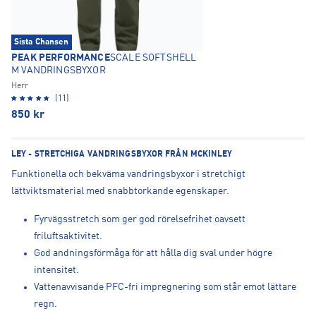
Sista Chansen
PEAK PERFORMANCE
SCALE SOFTSHELL
M VANDRINGSBYXOR
Herr
(11)
850
kr
LEY - STRETCHIGA VANDRINGSBYXOR FRÅN MCKINLEY
Funktionella och bekväma vandringsbyxor i stretchigt
lättviktsmaterial med snabbtorkande egenskaper.
Fyrvägsstretch som ger god rörelsefrihet oavsett
friluftsaktivitet.
God andningsförmåga för att hålla dig sval under högre
intensitet.
Vattenavvisande PFC-fri impregnering som står emot lättare
regn.