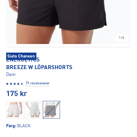
1/6
Sista Chansen
ENERGETICS
BREEZE W LÖPARSHORTS
Dam
71 recensioner
175
kr
Färg
:
BLACK