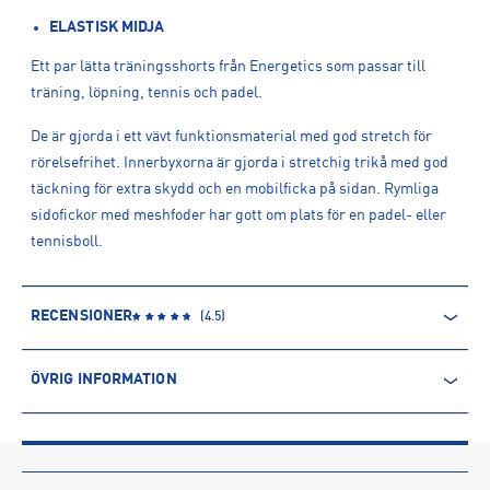
ELASTISK MIDJA
Ett par lätta träningsshorts från Energetics som passar till
träning, löpning, tennis och padel.
De är gjorda i ett vävt funktionsmaterial med god stretch för
rörelsefrihet. Innerbyxorna är gjorda i stretchig trikå med god
täckning för extra skydd och en mobilficka på sidan. Rymliga
sidofickor med meshfoder har gott om plats för en padel- eller
tennisboll.
RECENSIONER
(
4.5
)
ÖVRIG INFORMATION
ARTIKELINFORMATION
Produktnummer: 1562186
Leverantörens produktnummer: 1562186