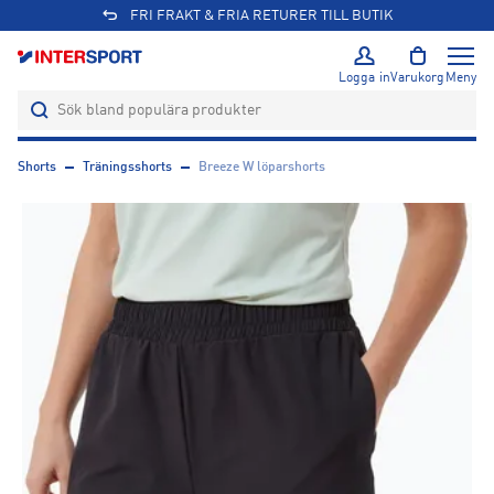
FRI FRAKT & FRIA RETURER TILL BUTIK
Logga in
Varukorg
Meny
Shorts
Träningsshorts
Breeze W löparshorts