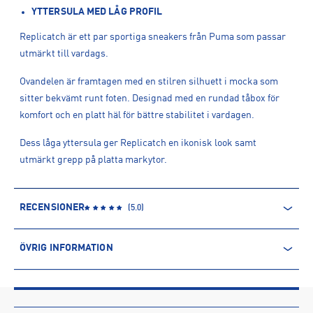
YTTERSULA MED LÅG PROFIL
Replicatch är ett par sportiga sneakers från Puma som passar
utmärkt till vardags.
Ovandelen är framtagen med en stilren silhuett i mocka som
sitter bekvämt runt foten. Designad med en rundad tåbox för
komfort och en platt häl för bättre stabilitet i vardagen.
Dess låga yttersula ger Replicatch en ikonisk look samt
utmärkt grepp på platta markytor.
RECENSIONER
(
5.0
)
ÖVRIG INFORMATION
ARTIKELINFORMATION
Produktnummer: 1616876
Leverantörens produktnummer: 405097*