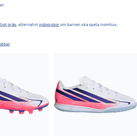
her.
ligt gräs
, alternativt
indoorskor
om barnen ska spela inomhus.
dobbar
.