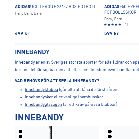
ADIDAS
UCL LEAGUE 26/27 BOX FOTBOLL
ADIDAS
F50 HYPE
FOTBOLLSSKOR
Herr, Dam, Barn
Dam, Barn
(1)
499
kr
599
kr
INNEBANDY
Innebandy
är en av Sveriges största sporter för alla åldrar och sp
början, det lär sig barnen allt eftersom. Inledningsvis handlar de
VAD BEHÖVS FÖR ATT SPELA INNEBANDY?
Innebandyklubba
(går ofta att låna de första åren)
Innebandyskor
eller vanliga
inomhusskor
Innebandyglasögon
(är ett krav på vissa klubbar)
INNEBANDY