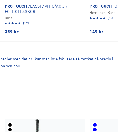
PRO TOUCH
CLASSIC VI FG/AG JR
PRO TOUCH
FORCE 20
FOTBOLLSSKOR
Herr, Dam, Barn
Barn
(18)
(12)
359
kr
149
kr
del regler men det brukar man inte fokusera så mycket på precis i
bba och boll.