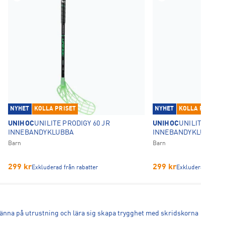
NYHET
KOLLA PRISET
NYHET
KOLLA PRISET
UNIHOC
UNILITE PRODIGY 60 JR
UNIHOC
UNILITE PROD
INNEBANDYKLUBBA
INNEBANDYKLUBBA
Barn
Barn
299
kr
299
kr
Exkluderad från rabatter
Exkluderad från r
ch känna på utrustning och lära sig skapa trygghet med skridskorna