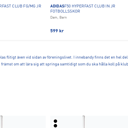
RFAST CLUB FG/MG JR
ADIDAS
F50 HYPERFAST CLUB IN JR
FOTBOLLSSKOR
Dam, Barn
599
kr
elas flitigt även vid sidan av föreningslivet. I innebandy finns det en hel 
t främst om att lära sig att springa samtidigt som du ska hålla koll på klu