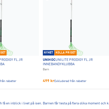
ISET
NYHET
KOLLA PRISET
PRODIGY FL JR
UNIHOC
UNILITE PRODIGY FL JR
BBA
INNEBANDYKLUBBA
Barn
499
kr
från rabatter
Exkluderad från rabatter
ch få en inblick i livet på isen. Barnen får testa på flera olika moment o