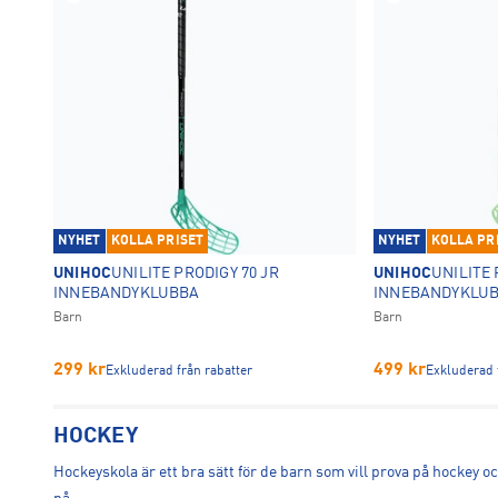
NYHET
KOLLA PRISET
NYHET
KOLLA PR
UNIHOC
UNILITE PRODIGY 70 JR
UNIHOC
UNILITE 
INNEBANDYKLUBBA
INNEBANDYKLU
Barn
Barn
299
kr
499
kr
Exkluderad från rabatter
Exkluderad 
HOCKEY
Hockeyskola är ett bra sätt för de barn som vill prova på hockey o