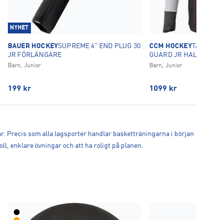
NYHET
BAUER HOCKEY
SUPREME 4" END PLUG 30
CCM HOCKEY
TACKS B
JR FÖRLÄNGARE
GUARD JR HALSSKYD
Barn, Junior
Barn, Junior
199
kr
1099
kr
ar. Precis som alla lagsporter handlar basketträningarna i början
, enklare övningar och att ha roligt på planen.