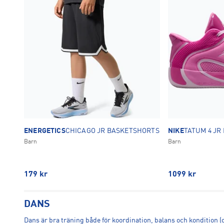
ENERGETICS
CHICAGO JR BASKETSHORTS
NIKE
TATUM 4 JR
Barn
Barn
179
kr
1099
kr
DANS
Dans är bra träning både för koordination, balans och kondition (ol