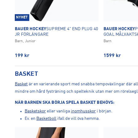
NYHET
BAUER HOCKEY
SUPREME 4" END PLUG 40
BAUER HOCKEY
P
JR FÖRLÄNGARE
GOAL MÅLVAKTS
Barn, Junior
Barn
199
kr
1599
kr
BASKET
Basket
är en varierande sport med snabba tempoväxlingar där alla 
mindre om hård fysträning och spelteknik utan mer om rörelseglä
NÄR BARNEN SKA BÖRJA SPELA BASKET BEHÖVS:
Basketskor
eller vanliga
inomhusskor
i början.
Ev. en
Basketboll
ifall de vill öva hemma.