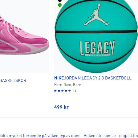
NIKE
JORDAN LEGACY 2.0 BASKETBOLL
 BASKETSKOR
Herr, Dam, Barn
(3)
499
kr
ika mycket beroende på vilken typ av dans). Vilken stil som är roligast finn