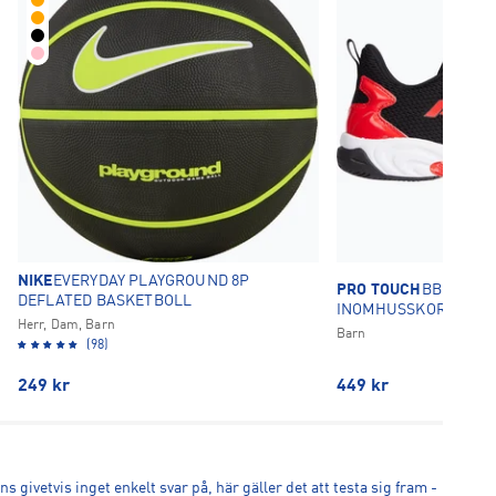
NIKE
EVERYDAY PLAYGROUND 8P
PRO TOUCH
BB SLAM X
DEFLATED BASKETBOLL
INOMHUSSKOR
Herr, Dam, Barn
Barn
(98)
249
kr
449
kr
s givetvis inget enkelt svar på, här gäller det att testa sig fram -